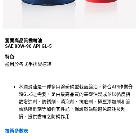
濶寶高品質齒輪油
SAE 80W-90 API GL-5
特色:
適用於各式手排變速箱
本潤滑油是一種多用途硫磷型戟齒綸油，符合API作業分
類GL-5之需要，是由最高品質的基礎油製成並以黏度指
數增進劑、防銹劑、消泡劑、抗磨劑、極壓添加劑和流
動點降低劑等加強其性能，保護戟齒輪避免磨耗及刮
損，提供齒輪之防銹作用
技術參數表