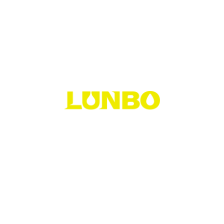
contact@lunbo.com.tw
高雄市鳳山區北昌三街13號15樓
©Copyright 2024 潤寶貿易有限公司