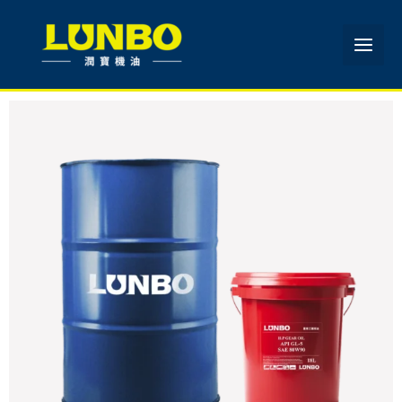
跳
至
主
要
內
容