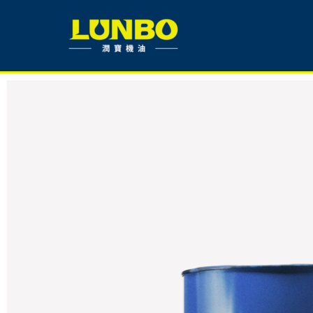
跳
至
主
要
內
容