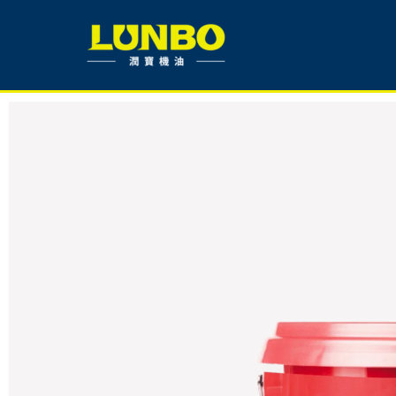
跳
至
主
要
內
容