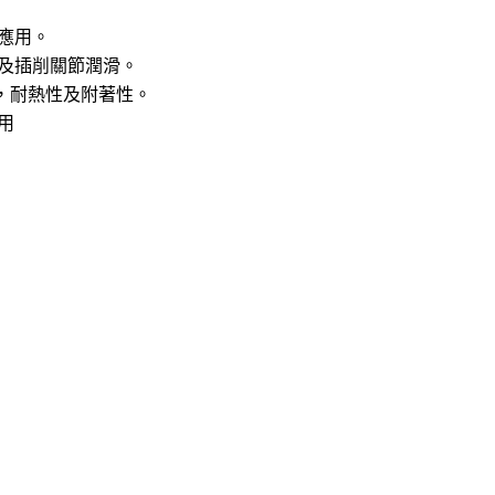
應用。
承及插削關節潤滑。
，耐熱性及附著性。
用
汽車用油
首頁
機車用油
關於潤寶