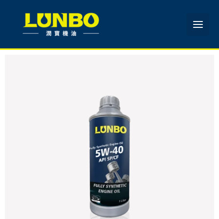
跳
至
主
要
內
容