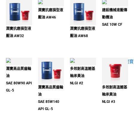
潤寶抗磨損型液
建設機械液壓傳
壓油 AW46
動機油
SAE 10W CF
潤寶抗磨損型液
潤寶抗磨損型液
壓油 AW32
壓油 AW68
濶寶高品質齒輪
多效耐高溫鯉基
油
軸承黃油
SAE 80W90 API
NLGI #2
濶寶高品質齒輪
多效耐高溫鯉基
GL-5
油
軸承黃油
SAE 85W140
NLGI #3
API GL-5