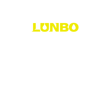
contact@lunbo.com.tw
高雄市鳳山區北昌三街13號15樓
©Copyright 2024 潤寶貿易有限公司