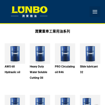
跳
至
主
要
內
容
潤寶重車工業用油系列
AWS 68
Heavy Duty
PRO Circulating
Slide lubricant
Hydraulic oil
Water Soluble
oil R46
32
Cutting Oil